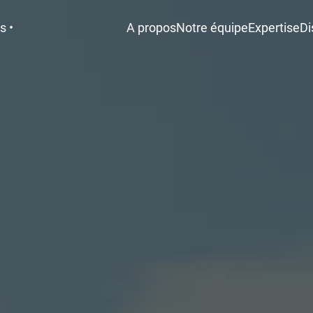
s •
A propos
Notre équipe
Expertise
Di